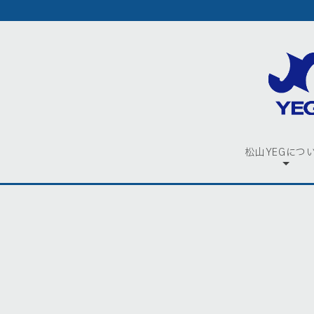
松山YEGにつ
[!% if